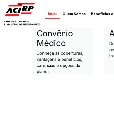
Pular para o conteúdo principal
Início
Quem Somos
Benefícios e
ACIRP - Associação Come
Convênio
A
Médico
De
re
Conheça as coberturas,
tr
vantagens e benefícios,
carências e opções de
planos