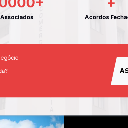
0000
+
+
Associados
Acordos Fecha
Negócio
A
da?