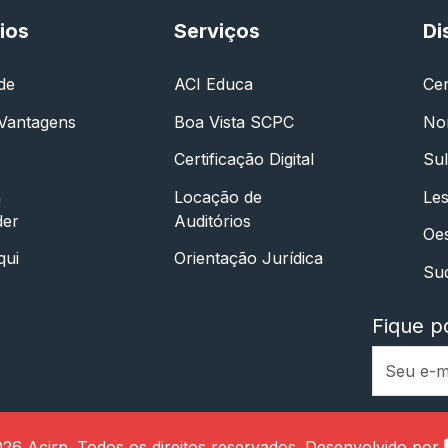
ios
Serviços
Di
de
ACI Educa
Ce
 Vantagens
Boa Vista SCPC
No
Certificação Digital
Sul
a
Locação de
Les
der
Auditórios
Oe
qui
Orientação Jurídica
Su
Fique p
26 Acirp. Todos os direitos reservados.
Desenvolvido por