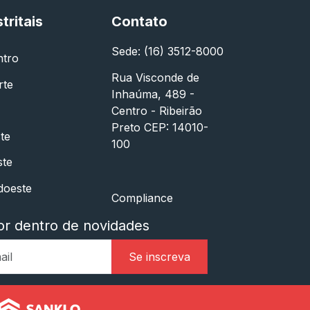
stritais
Contato
Sede: (16) 3512-8000
ntro
Rua Visconde de
rte
Inhaúma, 489 -
Centro - Ribeirão
Preto CEP: 14010-
te
100
ste
doeste
Compliance
or dentro de novidades
Se inscreva