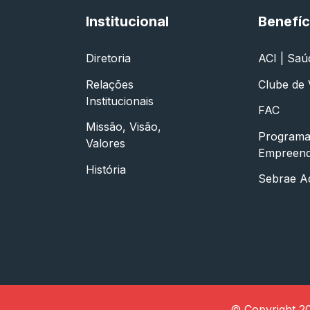
Institucional
Benefíc
Diretoria
ACI | Saú
Relações
Clube de
Institucionais
FAC
Missão, Visão,
Program
Valores
Empreen
História
Sebrae A
© Copyright 20