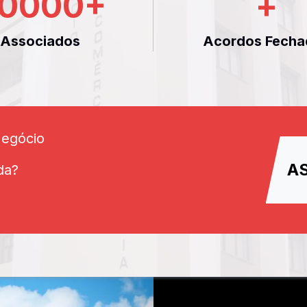
0000
+
+
Associados
Acordos Fecha
Negócio
A
da?