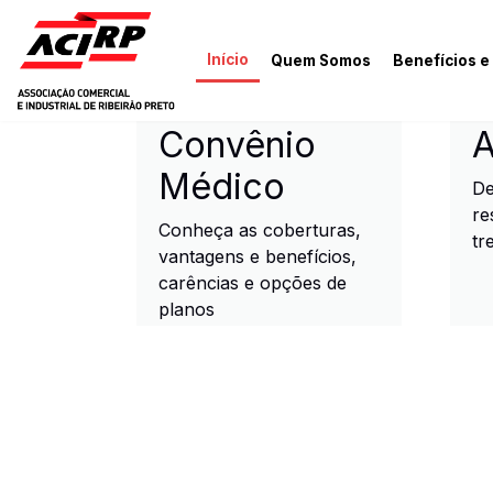
Pular para o conteúdo principal
Início
Quem Somos
Benefícios e
ACIRP - Associação Come
Convênio
A
Médico
De
re
Conheça as coberturas,
tr
vantagens e benefícios,
carências e opções de
planos